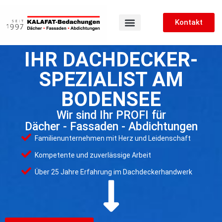
Kontakt
IHR DACHDECKER-
SPEZIALIST AM
BODENSEE
Wir sind Ihr PROFI für
Dächer - Fassaden - Abdichtungen
Familienunternehmen mit Herz und Leidenschaft
Kompetente und zuverlässige Arbeit
Über 25 Jahre Erfahrung im Dachdeckerhandwerk